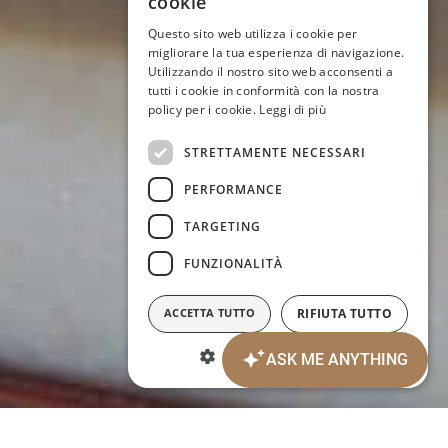
cookie
ENGLISH
Questo sito web utilizza i cookie per
migliorare la tua esperienza di navigazione.
GERMAN
Utilizzando il nostro sito web acconsenti a
tutti i cookie in conformità con la nostra
FRENCH
policy per i cookie.
Leggi di più
STRETTAMENTE NECESSARI
PERFORMANCE
TARGETING
FUNZIONALITÀ
ACCETTA TUTTO
RIFIUTA TUTTO
MOSTRA DETTAGLI
Data Arrivo:
Data Partenza: