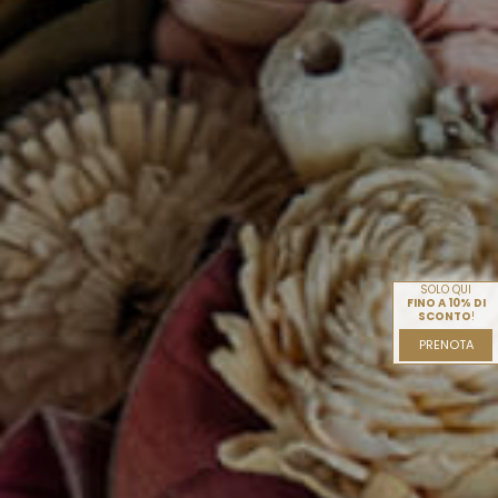
SOLO QUI
FINO A 10% DI
SCONTO
!
PRENOTA