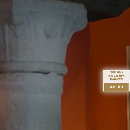
NUR HIER
BIS ZU 10%
RABATT
!
BUCHEN