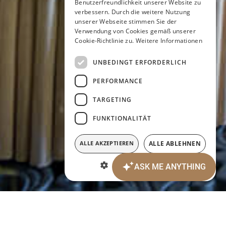
Benutzerfreundlichkeit unserer Website zu
GERMAN
verbessern. Durch die weitere Nutzung
unserer Webseite stimmen Sie der
FRENCH
Verwendung von Cookies gemäß unserer
Cookie-Richtlinie zu.
Weitere Informationen
UNBEDINGT ERFORDERLICH
PERFORMANCE
TARGETING
FUNKTIONALITÄT
ALLE AKZEPTIEREN
ALLE ABLEHNEN
DETAILS ANZEIGEN
Anreisedatum:
Abreisedatum:
7
8
AUGUST 2026
AUGUST 2026
Freitag
Samstag