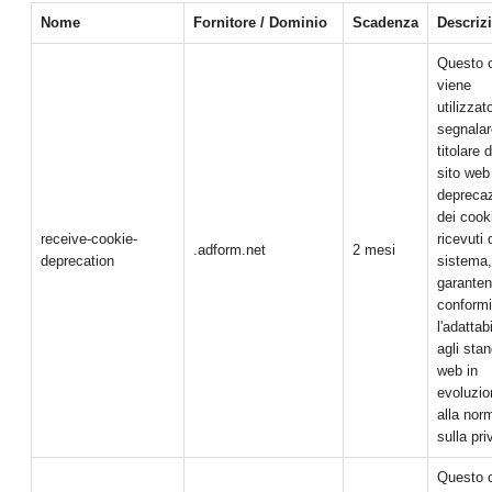
Nome
Fornitore / Dominio
Scadenza
Descriz
Questo 
viene
utilizzat
segnalar
titolare d
sito web
depreca
dei cook
receive-cookie-
ricevuti 
.adform.net
2 mesi
deprecation
sistema,
garanten
conformi
l'adattabi
agli sta
web in
evoluzio
alla nor
sulla pri
Questo 