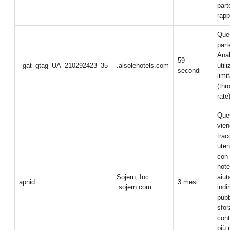
part
rapp
Ques
part
Anal
59
_gat_gtag_UA_210292423_35
.alsolehotels.com
util
secondi
limi
(thr
rate)
Que
vien
trac
uten
con 
hot
Sojern, Inc.
aiut
apnid
3 mesi
.sojern.com
indi
pubb
sfor
cont
più 