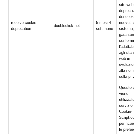
sito web
depreca
dei cook
receive-cookie-
5 mesi 4
ricevuti 
.doubleclick.net
deprecation
settimane
sistema,
garanten
conformi
l'adattabi
agli sta
web in
evoluzio
alla nor
sulla pri
Questo 
viene
utilizzat
servizio
Cookie-
Script.
per ricor
le prefe