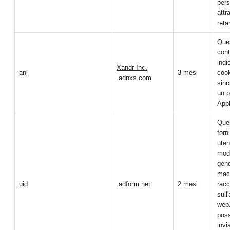
pers
attr
reta
Que
cont
indi
Xandr Inc.
anj
3 mesi
cook
.adnxs.com
sinc
un p
App
Que
forn
uten
mod
gene
mac
uid
.adform.net
2 mesi
racc
sull'
web.
pos
invi