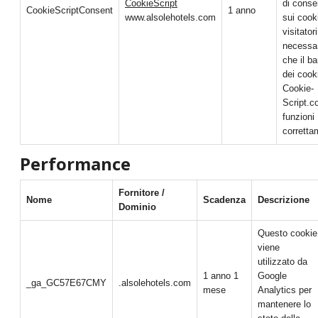
CookieScript
di cons
CookieScriptConsent
1 anno
www.alsolehotels.com
sui cook
visitator
necessa
che il b
dei cook
Cookie-
Script.
funzioni
corretta
Performance
Fornitore /
Nome
Scadenza
Descrizione
Dominio
Questo cookie
viene
utilizzato da
1 anno 1
Google
_ga_GC57E67CMY
.alsolehotels.com
mese
Analytics per
mantenere lo