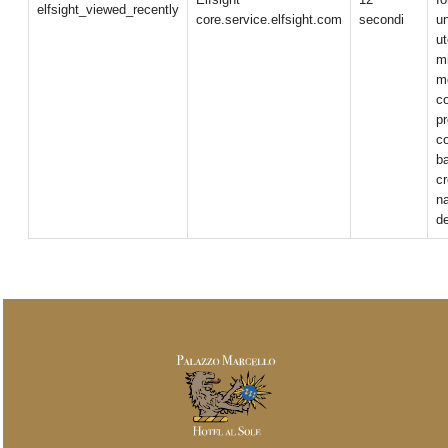
elfsight_viewed_recently
core.service.elfsight.com
secondi
u
ut
mi
m
co
pr
co
ba
cr
n
de