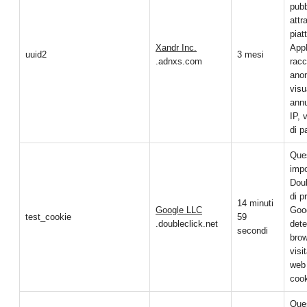
pubb
attr
piat
Xandr Inc.
App
uuid2
3 mesi
.adnxs.com
racc
anon
visu
annu
IP, 
di p
Que
impo
Doub
di p
14 minuti
Google LLC
Goog
test_cookie
59
.doubleclick.net
dete
secondi
brow
visi
web 
cook
Que