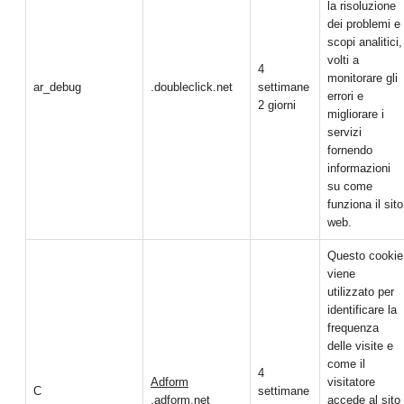
la risoluzione
dei problemi e
scopi analitici,
volti a
4
monitorare gli
ar_debug
.doubleclick.net
settimane
errori e
2 giorni
migliorare i
servizi
fornendo
informazioni
su come
funziona il sito
web.
Questo cookie
viene
utilizzato per
identificare la
frequenza
delle visite e
come il
4
Adform
visitatore
C
settimane
.adform.net
accede al sito