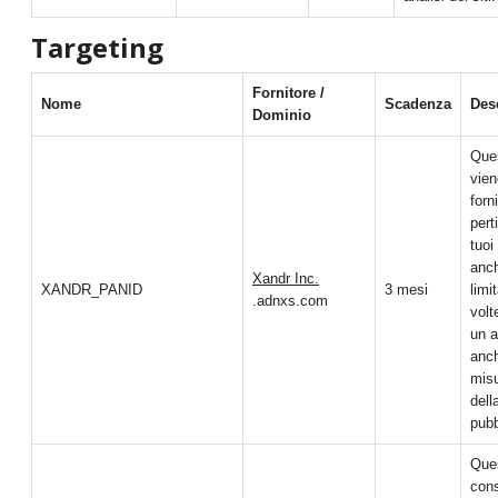
Targeting
Fornitore /
Nome
Scadenza
Des
Dominio
Que
vien
forn
pert
tuoi
anch
Xandr Inc.
XANDR_PANID
3 mesi
limi
.adnxs.com
volt
un a
anch
misu
del
pubb
Que
cons