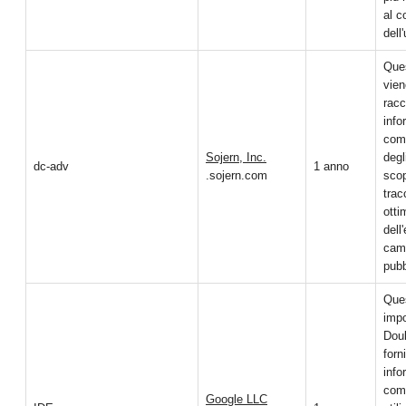
al 
dell
Que
vien
racc
info
com
Sojern, Inc.
degl
dc-adv
1 anno
.sojern.com
scop
trac
otti
dell
cam
pubb
Que
impo
Doub
forn
info
come
Google LLC