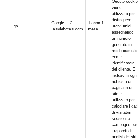
Questo cookie
viene
utilizzato per
distinguere
Google LLC
1 anno 1
_ga
utenti unici
.alsolehotels.com
mese
assegnando
un numero
generato in
modo casuale
come
identificatore
del cliente. È
incluso in ogni
richiesta di
pagina in un
sito e
utilizzato per
calcolare i dati
di visitatori,
sessioni e
campagne per
i rapporti di
analisi dei siti.