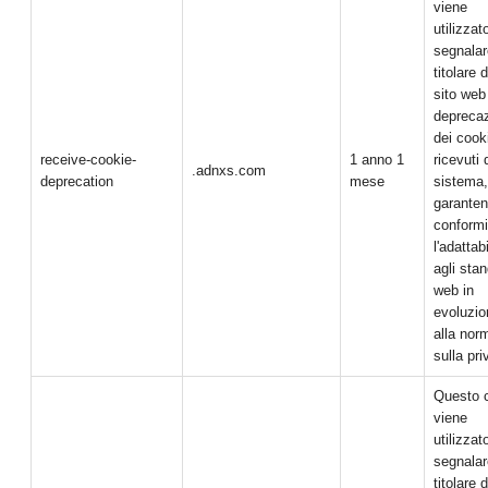
viene
utilizzat
segnalar
titolare d
sito web
depreca
dei cook
receive-cookie-
1 anno 1
ricevuti 
.adnxs.com
deprecation
mese
sistema,
garanten
conformi
l'adattabi
agli sta
web in
evoluzio
alla nor
sulla pri
Questo 
viene
utilizzat
segnalar
titolare d