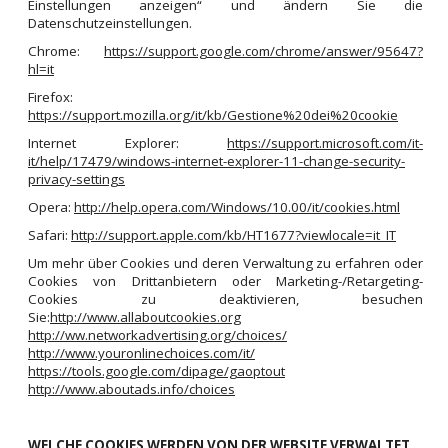
Einstellungen anzeigen“ und ändern Sie die
Datenschutzeinstellungen.
Chrome:
https://support.google.com/chrome/answer/95647?
hl=it
Firefox:
https://support.mozilla.org/it/kb/Gestione%20dei%20cookie
Internet Explorer:
https://support.microsoft.com/it-
it/help/17479/windows-internet-explorer-11-change-security-
privacy-settings
Opera:
http://help.opera.com/Windows/10.00/it/cookies.html
Safari:
http://support.apple.com/kb/HT1677?viewlocale=it_IT
Um mehr über Cookies und deren Verwaltung zu erfahren oder
Cookies von Drittanbietern oder Marketing-/Retargeting-
Cookies zu deaktivieren, besuchen
Sie:
http://www.allaboutcookies.org
http://ww.networkadvertising.org/choices/
http://www.youronlinechoices.com/it/
https://tools.google.com/dipage/gaoptout
http://www.aboutads.info/choices
WELCHE COOKIES WERDEN VON DER WEBSITE VERWALTET