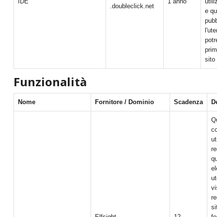
IDE
1 anno
util
.doubleclick.net
e qu
pubb
l'ut
potr
prim
sito
Funzionalità
Nome
Fornitore / Dominio
Scadenza
D
Q
c
ut
re
qu
e
ut
vi
re
si
Elfsight
12
fo