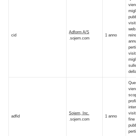
vien
migl
pubb
visit
web
Adform A/S
cid
1 anno
rein
.sojern.com
annu
pert
visi
migl
sull
del
Que
vien
scop
profi
inte
Sojern, Inc.
visit
adfid
1 anno
.sojern.com
fine
pubb
pert