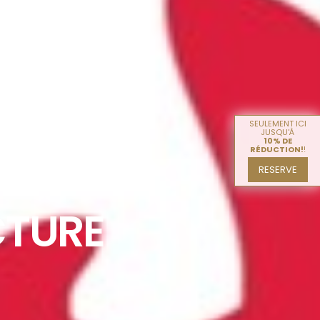
SEULEMENT ICI
JUSQU'À
10% DE
RÉDUCTION!
!
RESERVE
CTURE