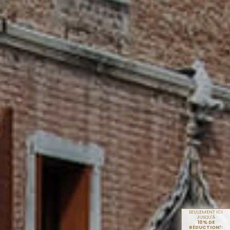
SEULEMENT ICI
JUSQU'À
10% DE
RÉDUCTION!
!