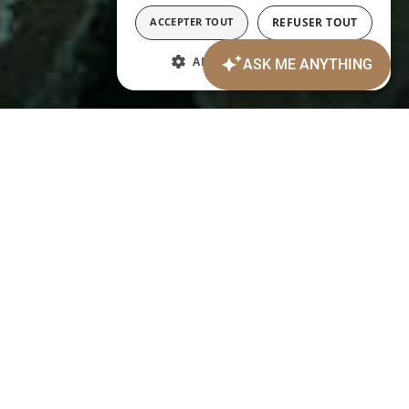
ACCEPTER TOUT
REFUSER TOUT
AFFICHER LES DÉTAILS
Date d'arrivée:
Date de départ:
6
7
AOÛT 2026
AOÛT 2026
jeudi
vendredi
Personnes:
2
ADULTES:
Chambres: 1
Code promotionnel:
modification/annulation de réservations
Centre ville