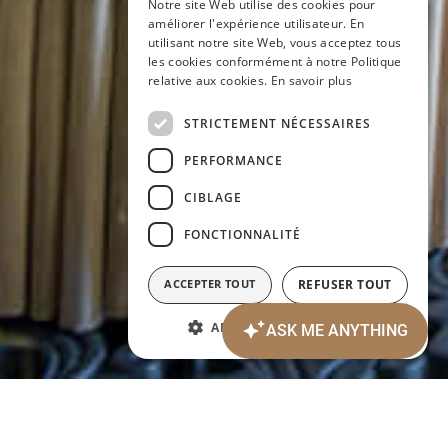
Notre site Web utilise des cookies pour
améliorer l'expérience utilisateur. En
GERMAN
utilisant notre site Web, vous acceptez tous
les cookies conformément à notre Politique
FRENCH
relative aux cookies.
En savoir plus
STRICTEMENT NÉCESSAIRES
PERFORMANCE
CIBLAGE
FONCTIONNALITÉ
ACCEPTER TOUT
REFUSER TOUT
AFFICHER LES DÉTAILS
Date d'arrivée:
Date de départ:
7
8
AOÛT 2026
AOÛT 2026
vendredi
samedi