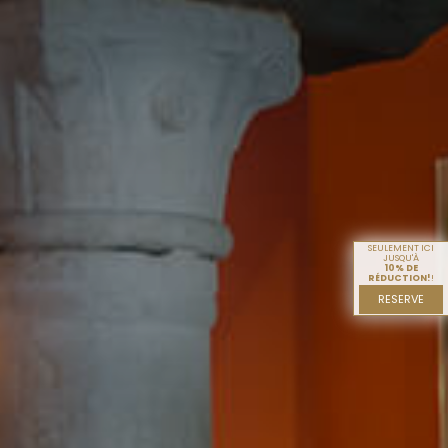
SEULEMENT ICI
JUSQU'À
10% DE
RÉDUCTION!
!
RESERVE