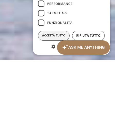
PERFORMANCE
TARGETING
FUNZIONALITÀ
ACCETTA TUTTO
RIFIUTA TUTTO
MOSTRA DETTAGLI
Date d'arrivée:
Date de départ:
7
8
AOÛT 2026
AOÛT 2026
vendredi
samedi
Personnes:
2
ADULTES:
Chambres: 1