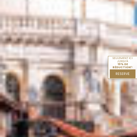
SEULEMENT ICI
JUSQU'À
10% DE
RÉDUCTION!
!
RESERVE