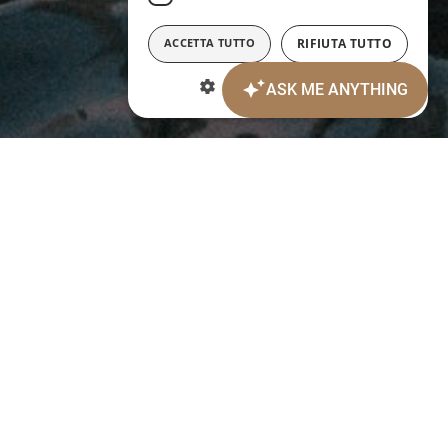
ACCETTA TUTTO
RIFIUTA TUTTO
MOSTRA DETTAGLI
Date d'arrivée:
Date de départ:
9
10
AOÛT 2026
AOÛT 2026
dimanche
lundi
Personnes:
2
ADULTES:
Chambres: 1
Code promotionnel:
modification/annulation de réservations