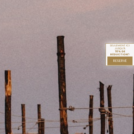
SEULEMENT ICI
JUSQU'À
10% DE
RÉDUCTION!
!
RESERVE