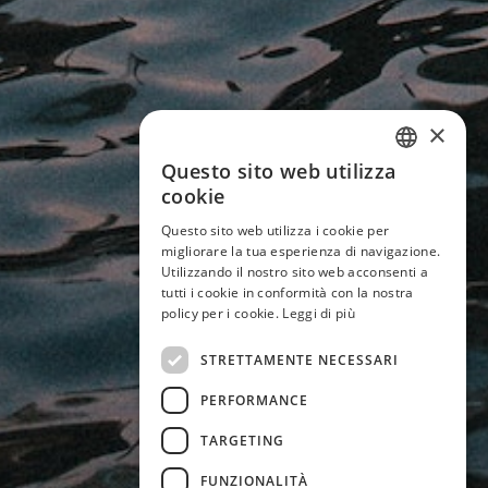
×
Questo sito web utilizza
ITALIAN
cookie
ENGLISH
Questo sito web utilizza i cookie per
migliorare la tua esperienza di navigazione.
GERMAN
Utilizzando il nostro sito web acconsenti a
tutti i cookie in conformità con la nostra
FRENCH
policy per i cookie.
Leggi di più
STRETTAMENTE NECESSARI
PERFORMANCE
TARGETING
FUNZIONALITÀ