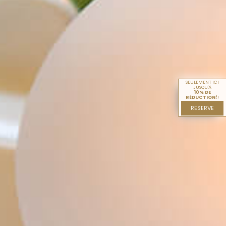
SEULEMENT ICI
JUSQU'À
10% DE
RÉDUCTION!
!
RESERVE