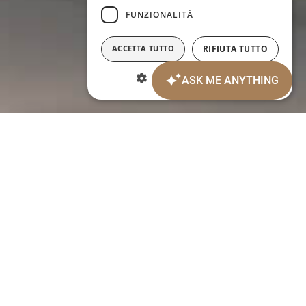
FUNZIONALITÀ
ACCETTA TUTTO
RIFIUTA TUTTO
MOSTRA DETTAGLI
Date d'arrivée:
Date de départ:
6
7
AOÛT 2026
AOÛT 2026
jeudi
vendredi
Personnes:
2
ADULTES:
Chambres: 1
Code promotionnel:
modification/annulation de réservations