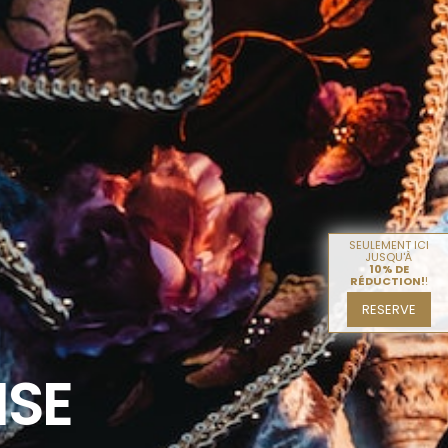
SEULEMENT ICI
JUSQU'À
10% DE
RÉDUCTION!
!
RESERVE
ISE