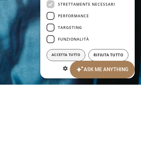
STRETTAMENTE NECESSARI
PERFORMANCE
TARGETING
FUNZIONALITÀ
ACCETTA TUTTO
RIFIUTA TUTTO
MOSTRA DETTAGLI
Code promotionnel:
modification/annulation de réservations