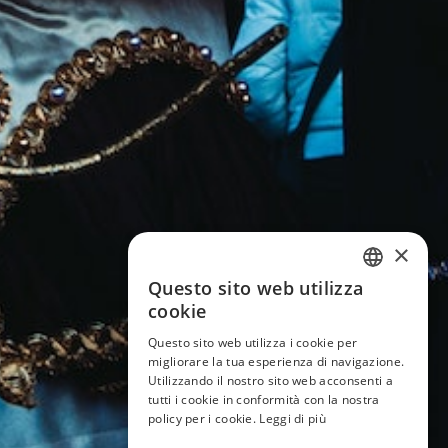
×
Questo sito web utilizza
ITALIAN
cookie
ENGLISH
Questo sito web utilizza i cookie per
migliorare la tua esperienza di navigazione.
GERMAN
Utilizzando il nostro sito web acconsenti a
tutti i cookie in conformità con la nostra
FRENCH
policy per i cookie.
Leggi di più