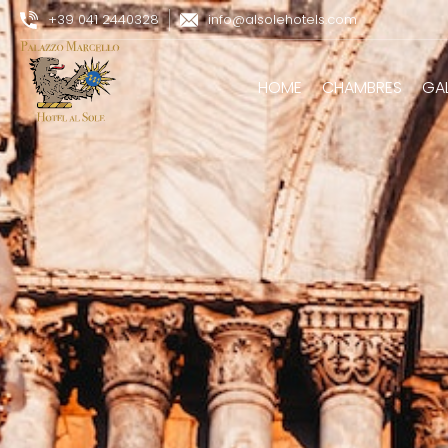
+39 041 2440328
info@alsolehotels.com
HOME
CHAMBRES
GAL