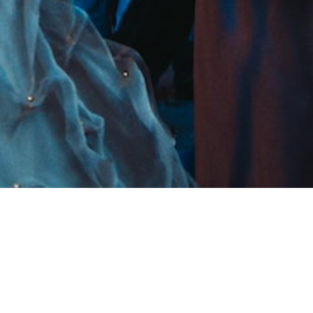
Date d'arrivée:
Date de départ:
6
7
AOÛT 2026
AOÛT 2026
jeudi
vendredi